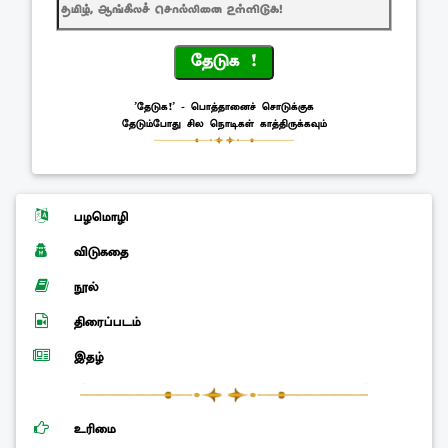
தேடுக !
'தேடுக!' - பொத்தானைச் சொடுக்குக
தேடும்போது சில நொடிகள் காத்திருக்கவும்
பழமொழி
விடுகதை
நூல்
திரைப்படம்
இதழ்
உரிமை