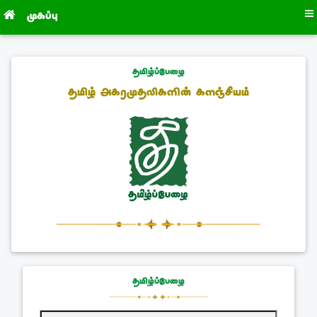
முகப்பு
தமிழ்ப்பேழை
தமிழ் அகரமுதலிகளின் களஞ்சியம்
தமிழ்ப்பேழை